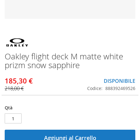
Vai
all'inizio
della
Oakley flight deck M matte white
galleria
di
prizm snow sapphire
immagini
185,30 €
DISPONIBILE
218,00 €
Codice
888392469526
Qtà
Aggiungi al Carrello