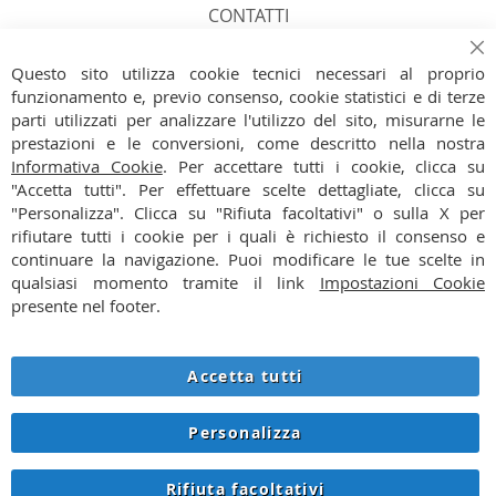
CONTATTI
FACEBOOK
Ch
Questo sito utilizza cookie tecnici necessari al proprio
funzionamento e, previo consenso, cookie statistici e di terze
INSTAGRAM
parti utilizzati per analizzare l'utilizzo del sito, misurarne le
prestazioni e le conversioni, come descritto nella nostra
PAGAMENTI
Informativa Cookie
. Per accettare tutti i cookie, clicca su
"Accetta tutti". Per effettuare scelte dettagliate, clicca su
SPEDIZIONI
"Personalizza". Clicca su "Rifiuta facoltativi" o sulla X per
rifiutare tutti i cookie per i quali è richiesto il consenso e
CONDIZIONI
continuare la navigazione. Puoi modificare le tue scelte in
qualsiasi momento tramite il link
Impostazioni Cookie
PRIVACY
presente nel footer.
COOKIE
Accetta tutti
RECESSO
Personalizza
© 2026 SNOWSTORE.IT - P.IVA IT06927360963 - VIA VERRI 8
Rifiuta facoltativi
LAINATE (MI) - TEL. +39 3930173716 - INFO@SNOWSTORE.IT -