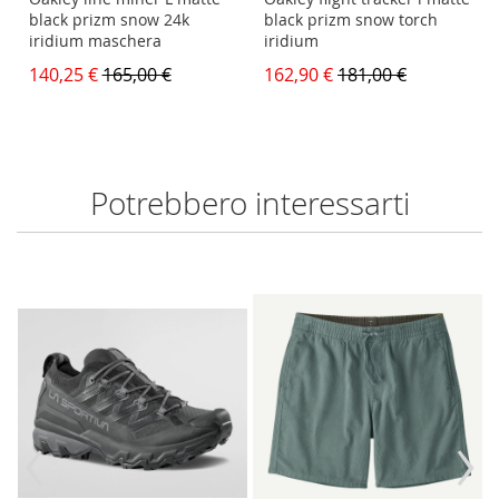
black prizm snow 24k
black prizm snow torch
iridium maschera
iridium
140,25 €
165,00 €
162,90 €
181,00 €
Potrebbero interessarti
‹
›