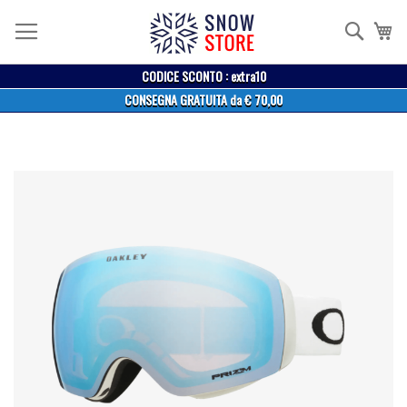
Salta
al
Cerca
Ca
contenuto
CODICE SCONTO : extra10
CONSEGNA GRATUITA da € 70,00
Vai
alla
fine
della
galleria
di
immagini