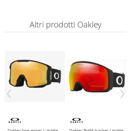
Altri prodotti Oakley
‹
›
Oakley line miner L matte
Oakley flight tracker l matte