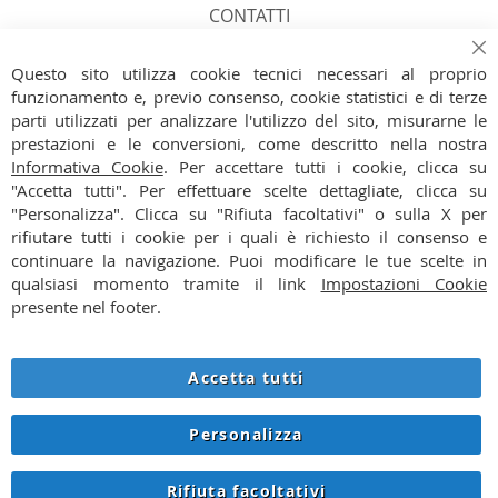
CONTATTI
FACEBOOK
Ch
Questo sito utilizza cookie tecnici necessari al proprio
funzionamento e, previo consenso, cookie statistici e di terze
INSTAGRAM
parti utilizzati per analizzare l'utilizzo del sito, misurarne le
prestazioni e le conversioni, come descritto nella nostra
PAGAMENTI
Informativa Cookie
. Per accettare tutti i cookie, clicca su
"Accetta tutti". Per effettuare scelte dettagliate, clicca su
SPEDIZIONI
"Personalizza". Clicca su "Rifiuta facoltativi" o sulla X per
rifiutare tutti i cookie per i quali è richiesto il consenso e
CONDIZIONI
continuare la navigazione. Puoi modificare le tue scelte in
qualsiasi momento tramite il link
Impostazioni Cookie
PRIVACY
presente nel footer.
COOKIE
Accetta tutti
RECESSO
Personalizza
© 2026 SNOWSTORE.IT - P.IVA IT06927360963 - VIA VERRI 8
Rifiuta facoltativi
LAINATE (MI) - TEL. +39 3930173716 - INFO@SNOWSTORE.IT -