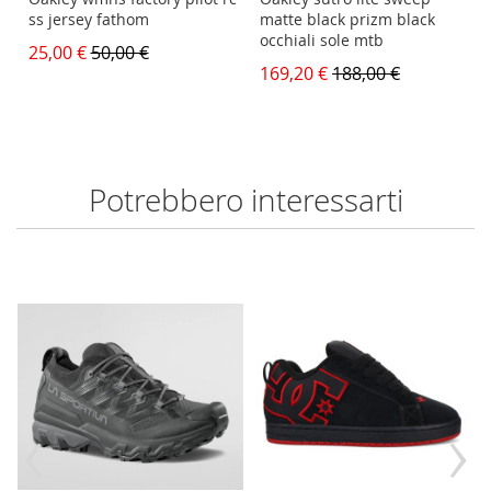
ss jersey fathom
matte black prizm black
occhiali sole mtb
25,00 €
50,00 €
169,20 €
188,00 €
Potrebbero interessarti
‹
›