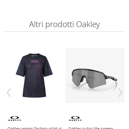
Altri prodotti Oakley
‹
›
Oakley wmns factory pilot rc
Oakley sutro lite sweep