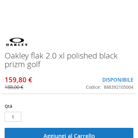
Vai
all'inizio
della
Oakley flak 2.0 xl polished black
galleria
di
prizm golf
immagini
159,80 €
DISPONIBILE
188,00 €
Codice
888392105004
Qtà
Aggiungi al Carrello